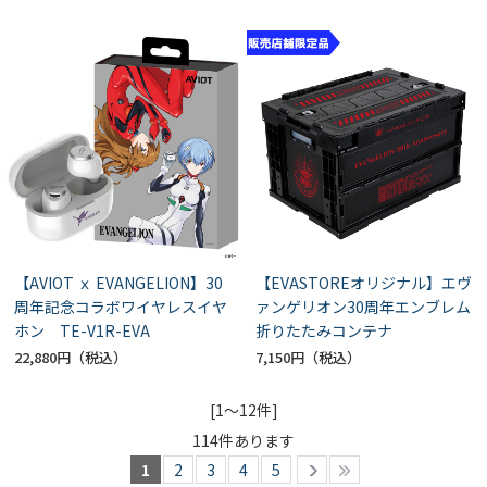
【AVIOT ｘ EVANGELION】30
【EVASTOREオリジナル】エヴ
周年記念コラボワイヤレスイヤ
ァンゲリオン30周年エンブレム
ホン TE-V1R-EVA
折りたたみコンテナ
22,880円
7,150円
[1～12件]
114
件あります
1
2
3
4
5