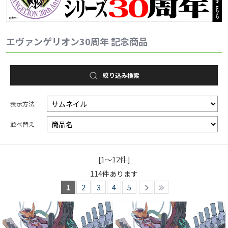
2025.1.1
EVANGELION STOREより、新世紀エヴァンゲリオン放送か
エヴァンゲリオン30周年 記念商品
ら30周年を記念した新作ZIPPO「30th Anniversary」が登
場！
絞り込み検索
表示方法
並べ替え
[1～12件]
114
件あります
1
2
3
4
5