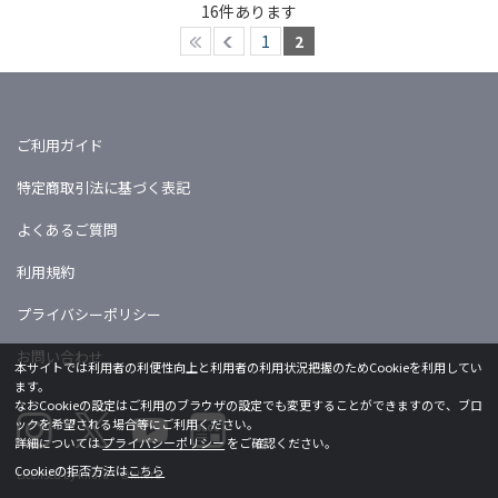
16
件あります
1
2
ご利用ガイド
特定商取引法に基づく表記
よくあるご質問
利用規約
プライバシーポリシー
お問い合わせ
本サイトでは利用者の利便性向上と利用者の利用状況把握のためCookieを利用してい
ます。
なおCookieの設定はご利用のブラウザの設定でも変更することができますので、ブロ
ックを希望される場合等にご利用ください。
詳細については
プライバシーポリシー
をご確認ください。
Cookieの拒否方法は
こちら
Licensed by khara ©khara