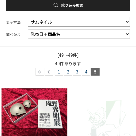
絞り込み検索
表示方法
並べ替え
[49～49件]
49
件あります
1
2
3
4
5