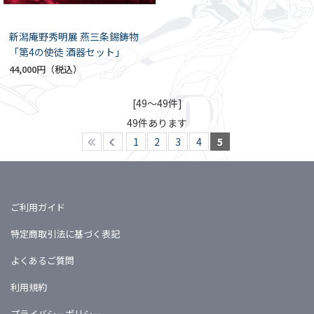
新潟庵野秀明展 燕三条錫鋳物
「第4の使徒 酒器セット」
44,000円
[49～49件]
49
件あります
1
2
3
4
5
ご利用ガイド
特定商取引法に基づく表記
よくあるご質問
利用規約
プライバシーポリシー