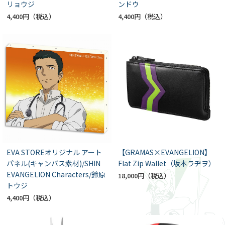
リョウジ
ンドウ
4,400円
4,400円
EVA STOREオリジナル アート
【GRAMAS×EVANGELION】
パネル(キャンバス素材)/SHIN
Flat Zip Wallet（坂本ラヂヲ）
EVANGELION Characters/鈴原
18,000円
トウジ
4,400円