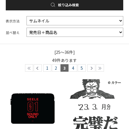
絞り込み検索
表示方法
並べ替え
[25～36件]
49
件あります
1
2
3
4
5