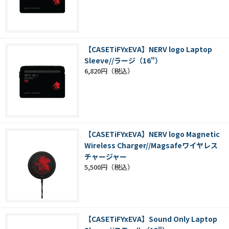
【CASETiFYxEVA】NERV logo Laptop
Sleeve//ラージ（16"）
6,820円
【CASETiFYxEVA】NERV logo Magnetic
Wireless Charger//Magsafeワイヤレス
チャージャー
5,500円
【CASETiFYxEVA】Sound Only Laptop