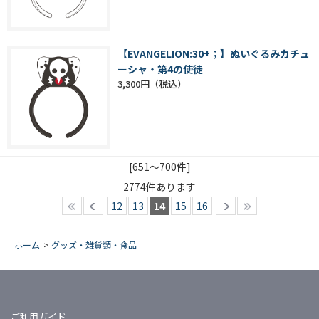
【EVANGELION:30+；】ぬいぐるみカチュ
ーシャ・第4の使徒
3,300円
[651～700件]
2774
件あります
12
13
14
15
16
ホーム
>
グッズ・雑貨類・食品
ご利用ガイド