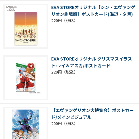
EVA STOREオリジナル【シン・エヴァンゲ
リオン劇場版】ポストカード(海辺・夕景)
220円
EVA STOREオリジナル クリスマスイラス
ト:レイ＆アスカ/ポストカード
220円
【エヴァンゲリオン大博覧会】ポストカー
ド/メインビジュアル
200円