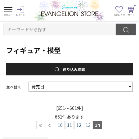
キーワードから探す
フィギュア・模型
絞り込み検索
並べ替え
[651～661件]
661
件あります
10
11
12
13
14