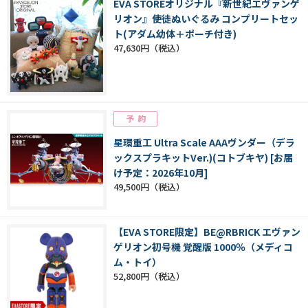
EVA STOREオリジナル『新世紀エヴァンゲ
リオン』使徒ぬいぐるみ コンプリートセッ
ト(アダム幼体＋ポーチ付き)
47,630円
星環重工 Ultra Scale AAAヴンダー（デラ
ックスプラキットVer.)(コトブキヤ) [お届
け予定：2026年10月]
49,500円
【EVA STORE限定】BE@RBRICK エヴァン
ゲリオン初号機 覚醒版 1000％（メディコ
ム・トイ）
52,800円