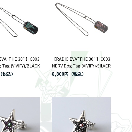
EVA"THE 30" 】C003
【RADIO EVA"THE 30" 】C003
 Tag (VIVIFY)/BLACK
NERV Dog Tag (VIVIFY)/SILVER
8,800円