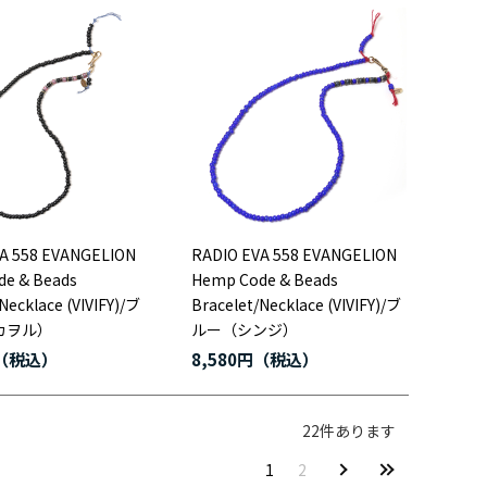
A 558 EVANGELION
RADIO EVA 558 EVANGELION
e & Beads
Hemp Code & Beads
Necklace (VIVIFY)/ブ
Bracelet/Necklace (VIVIFY)/ブ
カヲル）
ルー（シンジ）
8,580円
22
件あります
1
2