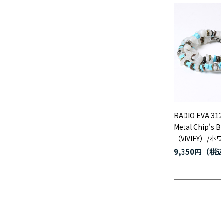
RADIO EVA 31
Metal Chip's 
（VIVIFY）
9,350円