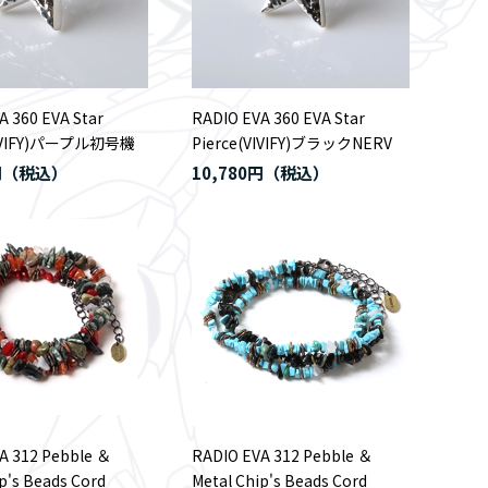
A 360 EVA Star
RADIO EVA 360 EVA Star
VIVIFY)パープル初号機
Pierce(VIVIFY)ブラックNERV
円
10,780円
A 312 Pebble ＆
RADIO EVA 312 Pebble ＆
p's Beads Cord
Metal Chip's Beads Cord