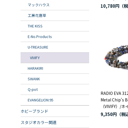
マックハウス
10,780円
工房花唐草
THE KISS
E-No.Products
U-TREASURE
VIVIFY
HARAKIRI
SWANK
Q-pot
RADIO EVA 31
Metal Chip's 
EVANGELION:95
（VIVIFY）
ホビーブランド
9,350円
スタジオカラー関連