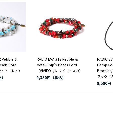
2 Pebble ＆
RADIO EVA 312 Pebble ＆
RADIO EV
Beads Cord
Metal Chip's Beads Cord
Hemp Cod
/ホワイト（レイ）
（VIVIFY）/レッド（アスカ）
Bracelet/
ラック（
9,350円
8,580円