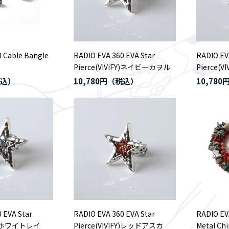
 Cable Bangle
RADIO EVA 360 EVA Star
RADIO EV
Pierce(VIVIFY)ネイビーカヲル
Pierce(
10,780円
10,780
 EVA Star
RADIO EVA 360 EVA Star
RADIO EV
IFY)ホワイトレイ
Pierce(VIVIFY)レッドアスカ
Metal Chi