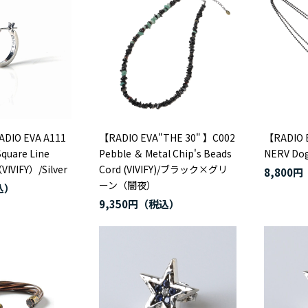
O EVA A111
【RADIO EVA"THE 30" 】C002
【RADIO 
quare Line
Pebble ＆ Metal Chip's Beads
NERV Dog
VIVIFY）/Silver
Cord (VIVIFY)/ブラック×グリ
8,800円
ーン（闇夜）
9,350円