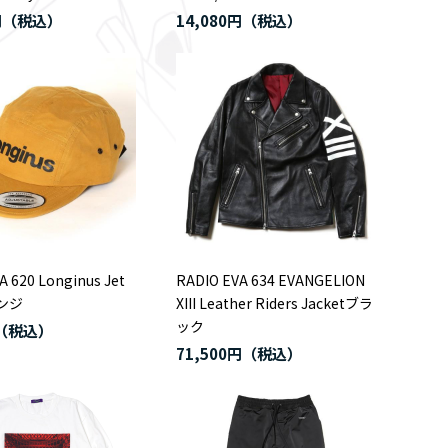
円
14,080円
A 620 Longinus Jet
RADIO EVA 634 EVANGELION
レンジ
XIII Leather Riders Jacketブラ
ック
71,500円