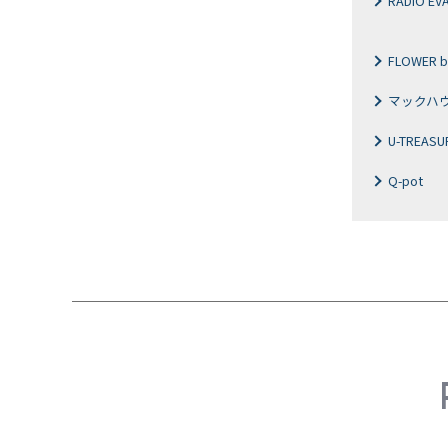
RADIO EV
FLOWER b
マックハ
U-TREASU
Q-pot