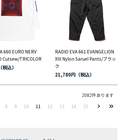
A 660 EURO NERV
RADIO EVA 661 EVANGELION
O Cutsew/TRICOLOR
XIII Nylon Saruel Pants/ブラッ
ク
21,780円
2082
件あります
8
9
10
11
12
13
14
15