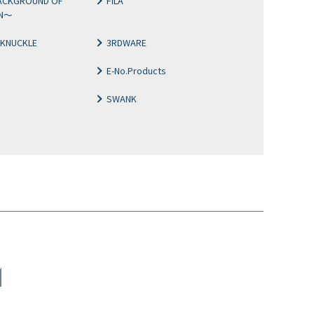
ACKGROUND OF
FILA
ON～
 KNUCKLE
3RDWARE
E-No.Products
SWANK
M