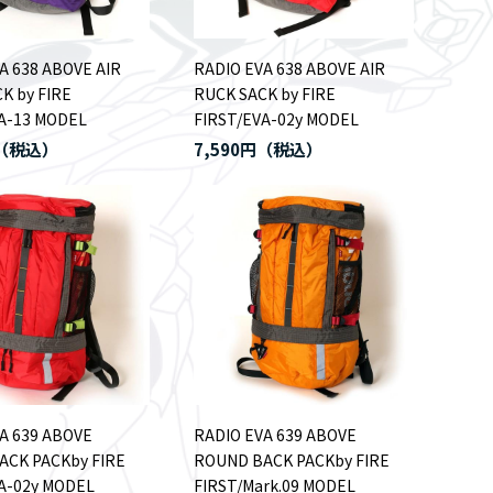
A 638 ABOVE AIR
RADIO EVA 638 ABOVE AIR
K by FIRE
RUCK SACK by FIRE
A-13 MODEL
FIRST/EVA-02y MODEL
7,590円
A 639 ABOVE
RADIO EVA 639 ABOVE
ACK PACKby FIRE
ROUND BACK PACKby FIRE
A-02y MODEL
FIRST/Mark.09 MODEL