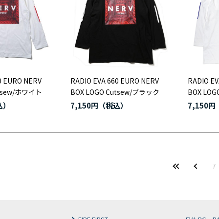
0 EURO NERV
RADIO EVA 660 EURO NERV
RADIO EV
utsew/ホワイト
BOX LOGO Cutsew/ブラック
BOX LOG
7,150円
7,150円
7