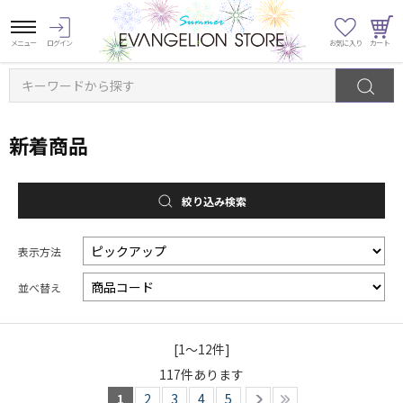
キーワードから探す
新着商品
絞り込み検索
表示方法
並べ替え
[1～12件]
117
件あります
1
2
3
4
5