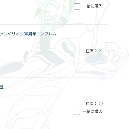
一緒に購入
エヴァンゲリオン30周年エンブレム
在庫：
×
号機
在庫：
〇
一緒に購入