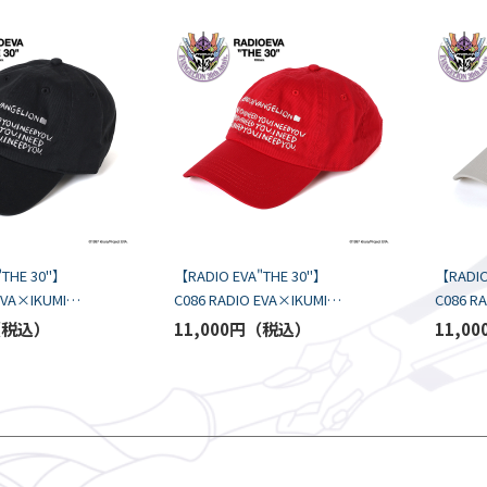
"THE 30"】
【RADIO EVA"THE 30"】
【RADIO
EVA×IKUMI
C086 RADIO EVA×IKUMI
C086 R
CAP by
EMBROIDERY CAP by
EMBROI
11,000円
11,00
 / BLACK
OpenFolders / RED
OpenFol