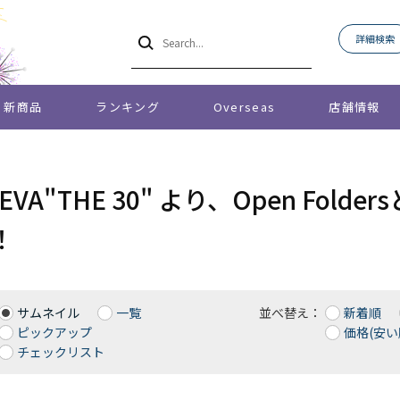
詳細検索
新商品
ランキング
Overseas
店舗情報
O EVA"THE 30" より、Open F
！
サムネイル
一覧
並べ替え：
新着順
ピックアップ
価格(安い
チェックリスト