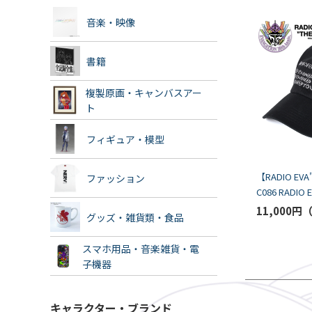
音楽・映像
書籍
複製原画・キャンバスアー
ト
フィギュア・模型
【RADIO EVA
ファッション
C086 RADIO 
EMBROIDERY 
11,000円
グッズ・雑貨類・食品
OpenFolders
スマホ用品・音楽雑貨・電
子機器
キャラクター・ブランド