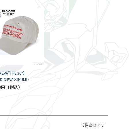
 EVA"THE 30"】
ADIO EVA×IKUMI
DERY CAP by
0円
ders / PUTTY
3
件あります