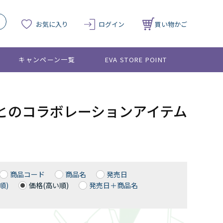
お気に入り
ログイン
買い物かご
キャンペーン一覧
EVA STORE POINT
oldersとのコラボレーションアイテム
商品コード
商品名
発売日
順)
価格(高い順)
発売日＋商品名