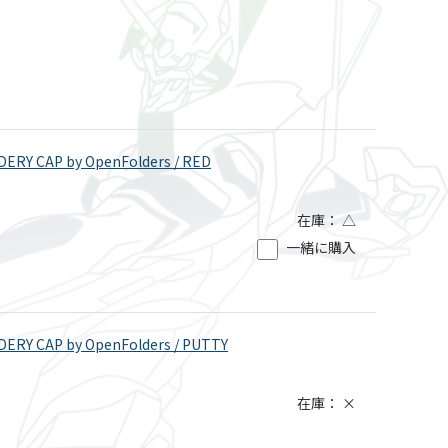
RY CAP by OpenFolders / RED
在庫：
△
一緒に購入
RY CAP by OpenFolders / PUTTY
在庫：
×