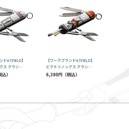
A.T.FIELD】
【ワークブランドA.T.FIELD】
クス クラシッ
ビクトリノックス クラシッ
01 エントリープ
クSD/EVA-02 エントリープ
6,380円
角利産業）
ラグVer.（角利産業）