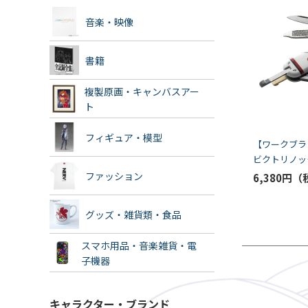
音楽・映像
書籍
複製原画・キャンバスアー
ト
フィギュア・模型
【ワークブランド
ビクトリノッ
クSD/EVA-
ファッション
6,380円
ラグVer.（
グッズ・雑貨類・食品
スマホ用品・音楽雑貨・電
子機器
キャラクター・ブランド