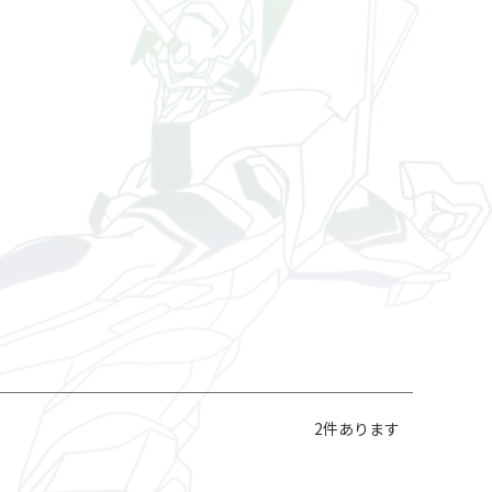
2
件あります