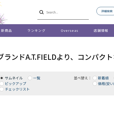
詳細検索
新商品
ランキング
Overseas
店舗情報
ブランドA.T.FIELDより、コンパ
サムネイル
一覧
並べ替え：
新着順
ピックアップ
価格(安い
チェックリスト