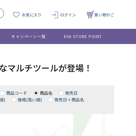
お気に入り
ログイン
買い物かご
キャンペーン一覧
EVA STORE POINT
クトなマルチツールが登場！
商品コード
商品名
発売日
順)
価格(高い順)
発売日＋商品名