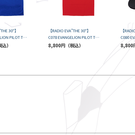
"THE 30"】
【RADIO EVA"THE 30"】
【RADIO
ION PILOT T-
C078 EVANGELION PILOT T-
C080 E
LANSA/ROYAL
Shirt by BALANSA/RED
CASSETT
8,800円
8,800
BALANS