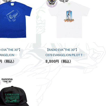
 EVA"THE 30"】
【RADIO EVA"THE 30"】
VANGELION
C078 EVANGELION PILOT T-
E T-Shirt by
Shirt by BALANSA/WHITE
円
8,800円
A/ROYAL BLUE