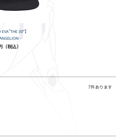
 EVA"THE 30"】
VANGELION
E DISPLAY Cap by
円
A/BLACK
7
件あります