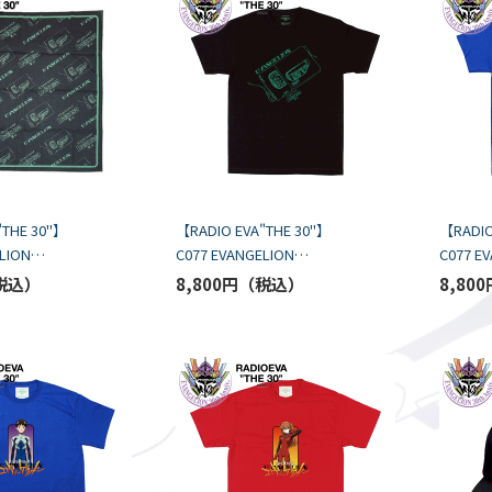
"THE 30"】
【RADIO EVA"THE 30"】
【RADIO
LION
C077 EVANGELION
C077 E
ANDANNA by
CASSETTE T-Shirt by
CASSETT
8,800円
8,800
ACK
BALANSA/BLACK
BALANS