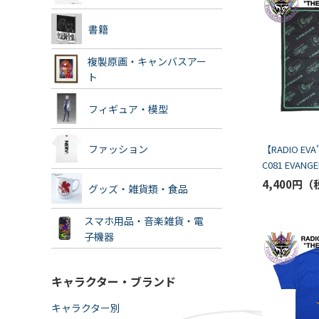
書籍
複製原画・キャンバスアー
ト
フィギュア・模型
ファッション
【RADIO EVA
C081 EVANGE
CASSETTE B
4,400円
グッズ・雑貨類・食品
BALANSA/BL
スマホ用品・音楽雑貨・電
子機器
キャラクター・ブランド
キャラクター別