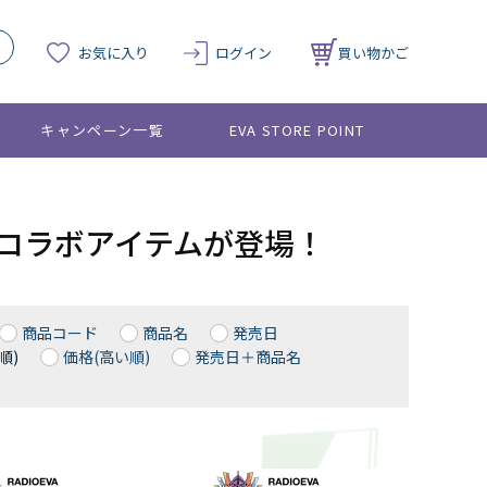
お気に入り
ログイン
買い物かご
キャンペーン一覧
EVA STORE POINT
SAとのコラボアイテムが登場！
商品コード
商品名
発売日
順)
価格(高い順)
発売日＋商品名