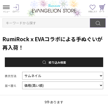
キーワードから探す
RumiRockｘEVAコラボによる手ぬぐいが
再入荷！
絞り込み検索
表示方法
並べ替え
9
件あります