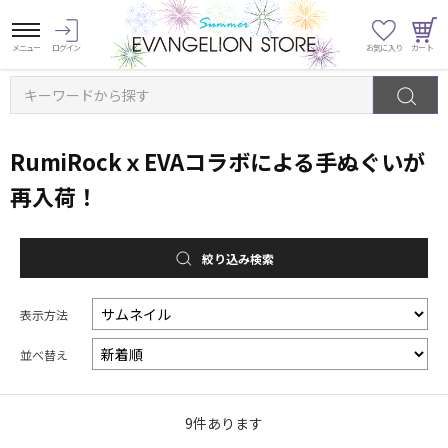
キーワードから探す
RumiRockｘEVAコラボによる手ぬぐいが
再入荷！
絞り込み検索
表示方法
並べ替え
9
件あります