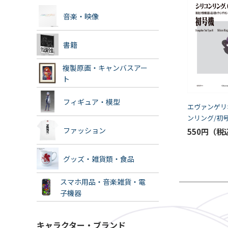
音楽・映像
書籍
複製原画・キャンバスアー
ト
フィギュア・模型
エヴァンゲリ
ンリング/初
ト）
ファッション
550円
グッズ・雑貨類・食品
スマホ用品・音楽雑貨・電
子機器
キャラクター・ブランド