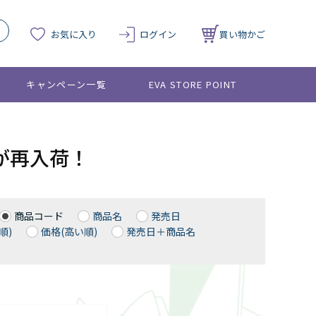
お気に入り
ログイン
買い物かご
キャンペーン一覧
EVA STORE POINT
が再入荷！
商品コード
商品名
発売日
順)
価格(高い順)
発売日＋商品名