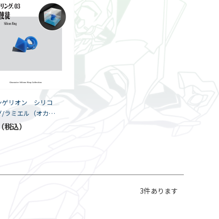
ンゲリオン シリコ
グ/ラミエル（オカモ
3
件あります