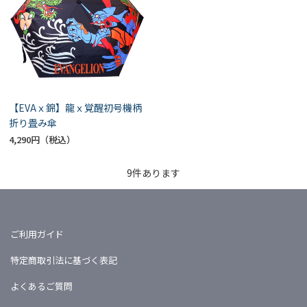
【EVAｘ錦】龍ｘ覚醒初号機柄
折り畳み傘
4,290円
9
件あります
ご利用ガイド
特定商取引法に基づく表記
よくあるご質問