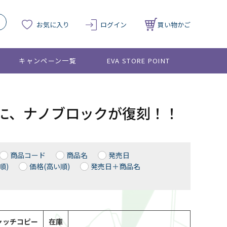
お気に入り
ログイン
買い物かご
キャンペーン一覧
EVA STORE POINT
に、ナノブロックが復刻！！
商品コード
商品名
発売日
順)
価格(高い順)
発売日＋商品名
ャッチコピー
在庫