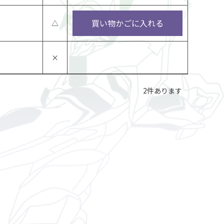
買い物かごに入れる
△
×
2
件あります