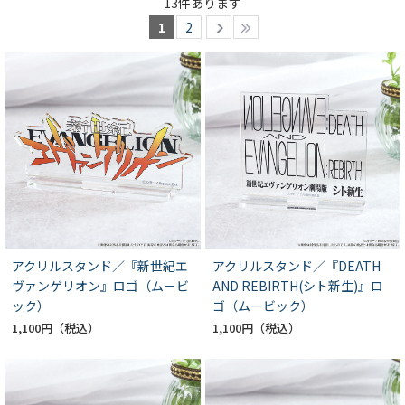
13
件あります
1
2
アクリルスタンド／『新世紀エ
アクリルスタンド／『DEATH
ヴァンゲリオン』ロゴ（ムービ
AND REBIRTH(シト新生)』ロ
ック）
ゴ（ムービック）
1,100円
1,100円