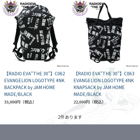
【RADIO EVA"THE 30"】C062
【RADIO EVA"THE 30"】C063
EVANGELION LOGOTYPE 4NK
EVANGELION LOGOTYPE 4NK
BACKPACK by JAM HOME
KNAPSACK by JAM HOME
MADE/BLACK
MADE/BLACK
33,000円
22,000円
2
件あります