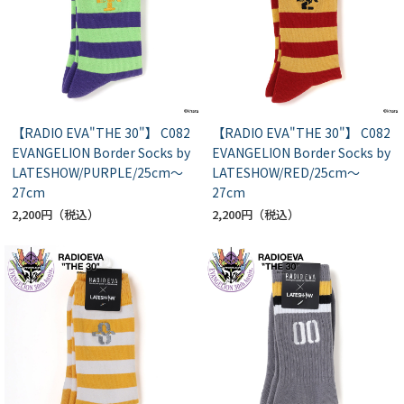
【RADIO EVA"THE 30"】 C082
【RADIO EVA"THE 30"】 C082
EVANGELION Border Socks by
EVANGELION Border Socks by
LATESHOW/PURPLE/25cm～
LATESHOW/RED/25cm～
27cm
27cm
2,200円
2,200円