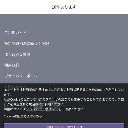
10
件あります
ご利用ガイド
特定商取引法に基づく表記
よくあるご質問
利用規約
プライバシーポリシー
お問い合わせ
本サイトでは利用者の利便性向上と利用者の利用状況把握のためCookieを利用してい
ます。
なおCookieの設定はご利用のブラウザの設定でも変更することができますので、ブロ
ックを希望される場合等にご利用ください。
詳細については
プライバシーポリシー
をご確認ください。
Cookieの拒否方法は
こちら
Licensed by khara ©khara
理解しました、許可します