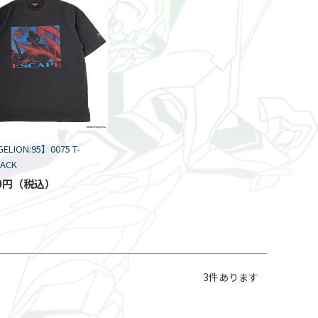
ELION:95】0075 T-
LACK
0円
3
件あります