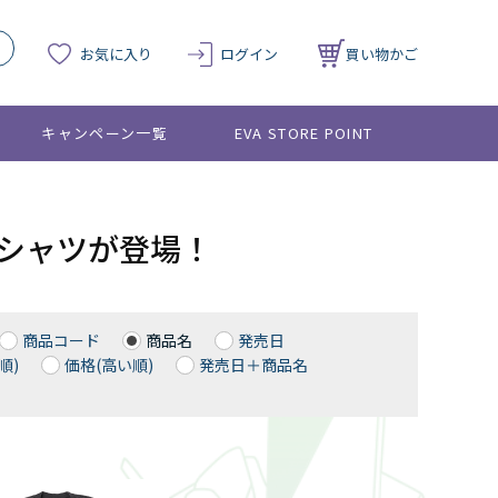
お気に入り
ログイン
買い物かご
キャンペーン一覧
EVA STORE POINT
クTシャツが登場！
商品コード
商品名
発売日
順)
価格(高い順)
発売日＋商品名