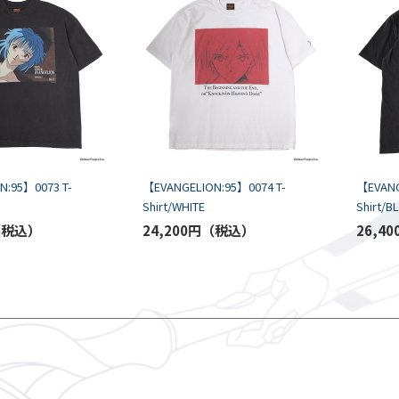
N:95】0073 T-
【EVANGELION:95】0074 T-
【EVANG
Shirt/WHITE
Shirt/B
24,200円
26,40