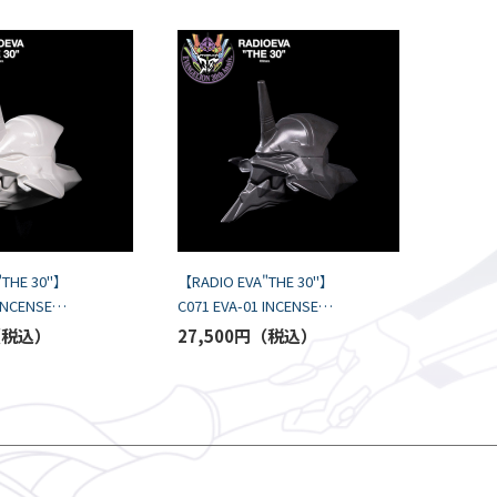
"THE 30"】
【RADIO EVA"THE 30"】
 INCENSE
C071 EVA-01 INCENSE
emeth/WHITE
CHAMBER by emeth/BLACK
27,500円