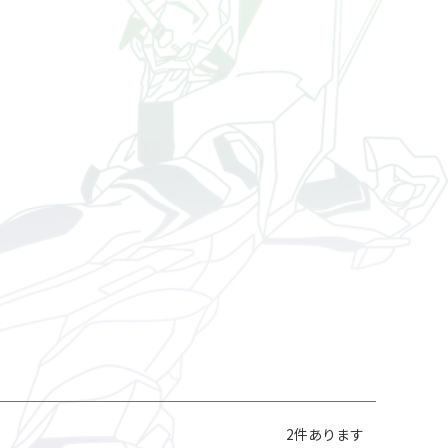
2
件あります