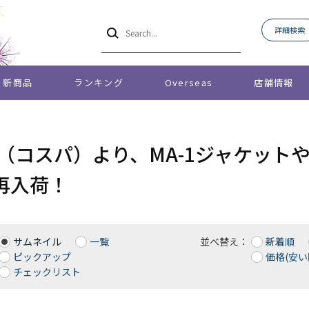
詳細検索
新商品
ランキング
Overseas
店舗情報
PA（コスパ）より、MA-1ジャケッ
再入荷！
サムネイル
一覧
並べ替え：
新着順
ピックアップ
価格(安い
チェックリスト