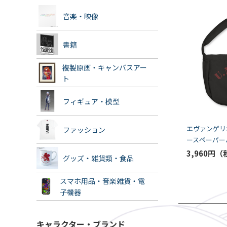
音楽・映像
書籍
複製原画・キャンバスアー
ト
フィギュア・模型
エヴァンゲリオ
ファッション
ースペーパー
グ/BLACK（C
3,960円
グッズ・雑貨類・食品
スマホ用品・音楽雑貨・電
子機器
キャラクター・ブランド