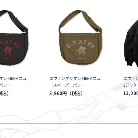
ン NERV ニュ
エヴァンゲリオン NERV ニュ
エヴァン
バッ
ースペーパーバッ
1ジャケ
OSPA）
グ/MOSS（COSPA）
3,960円
13,20