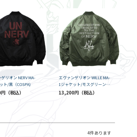
ゲリオン NERV MA-
エヴァンゲリオン WILLE MA-
ット/黒（COSPA)
1ジャケット/モスグリーン
（COSPA)
0円
13,200円
4
件あります