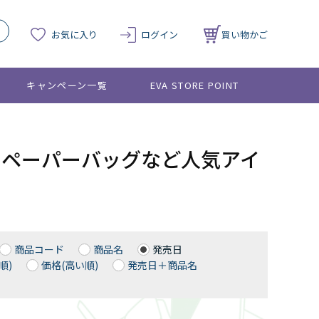
お気に入り
ログイン
買い物かご
キャンペーン一覧
EVA STORE POINT
トやペーパーバッグなど人気アイ
商品コード
商品名
発売日
順)
価格(高い順)
発売日＋商品名