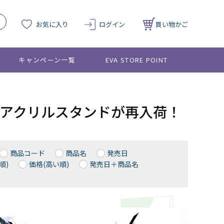
お気に入り
ログイン
買い物かご
キャンペーン一覧
EVA STORE POINT
VA アクリルスタンドが再入荷！
商品コード
商品名
発売日
順)
価格(高い順)
発売日＋商品名