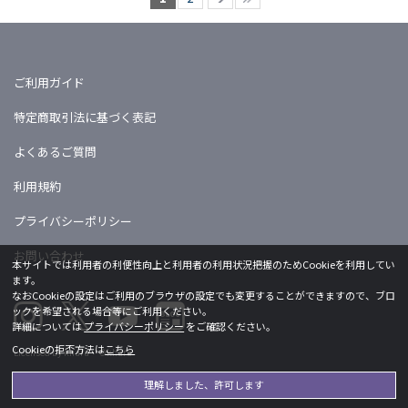
ご利用ガイド
特定商取引法に基づく表記
よくあるご質問
利用規約
プライバシーポリシー
お問い合わせ
本サイトでは利用者の利便性向上と利用者の利用状況把握のためCookieを利用してい
ます。
なおCookieの設定はご利用のブラウザの設定でも変更することができますので、ブロ
ックを希望される場合等にご利用ください。
詳細については
プライバシーポリシー
をご確認ください。
Cookieの拒否方法は
こちら
Licensed by khara ©khara
理解しました、許可します