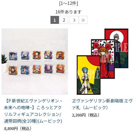
[1～12件]
16
件あります
1
2
【P 新世紀エヴァンゲリオン ~
ヱヴァンゲリヲン新劇場版 エヴ
未来への咆哮~】ころっとアク
ァ札（ムービック）
リルフィギュアコレクション/
2,200円
通常図柄(全10種)(ムービック)
8,800円