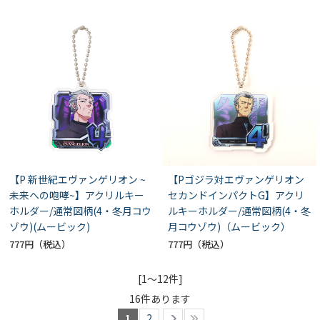
【P 新世紀エヴァンゲリオン ~
【Pゴジラ対エヴァンゲリオン
未来への咆哮~】アクリルキー
セカンドインパクトG】アクリ
ホルダー/通常図柄(4・冬月コウ
ルキーホルダー/通常図柄(4・冬
ゾウ)(ムービック)
月コウゾウ)（ムービック）
777円
777円
[1～12件]
16
件あります
1
2