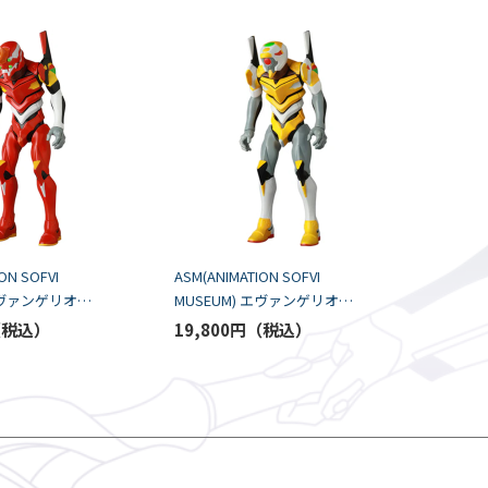
ON SOFVI
ASM(ANIMATION SOFVI
 エヴァンゲリオン
MUSEUM) エヴァンゲリオン
ィコム・トイ）
零号機（改）（メディコ
19,800円
026年8月]
ム・トイ） [お届け予定：
2026年8月]