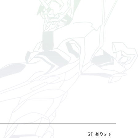
2
件あります