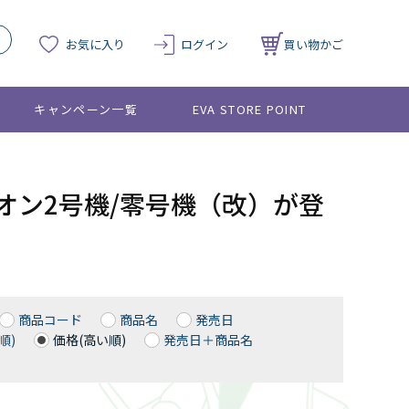
お気に入り
ログイン
買い物かご
キャンペーン一覧
EVA STORE POINT
オン2号機/零号機（改）が登
商品コード
商品名
発売日
順)
価格(高い順)
発売日＋商品名