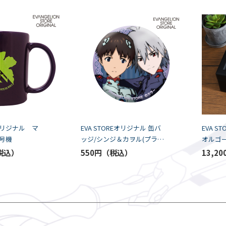
Eオリジナル マ
EVA STOREオリジナル 缶バ
EVA S
号機
ッジ/シンジ＆カヲル(プラグ
オルゴ
スーツ・肩組み)
レム(残
550円
13,20