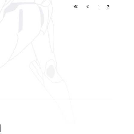
1
2
M