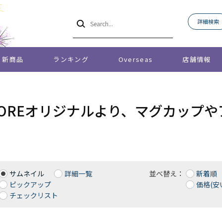
詳細検索
新商品
ランキング
Overseas
店舗情報
 STOREオリジナルより、マグカッ
サムネイル
詳細一覧
並べ替え：
新着順
ピックアップ
価格(安
チェックリスト