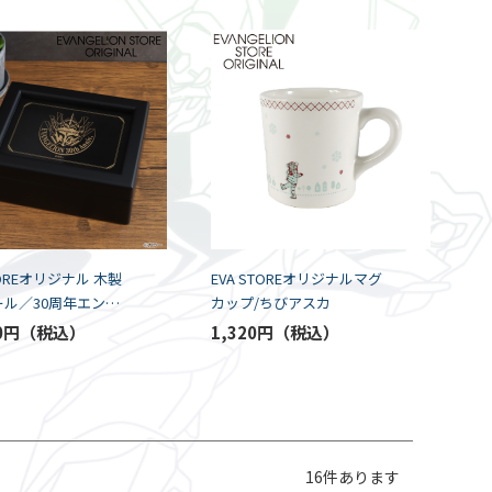
TOREオリジナル 木製
EVA STOREオリジナルマグ
ール／30周年エンブ
カップ/ちびアスカ
酷な天使のテーゼ)
0円
1,320円
16
件あります