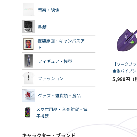
音楽・映像
書籍
複製原画・キャンバスアー
ト
フィギュア・模型
【ワークブランド
金象パイプシ
機モデル（浅
ファッション
5,980円
グッズ・雑貨類・食品
スマホ用品・音楽雑貨・電
子機器
キャラクター・ブランド