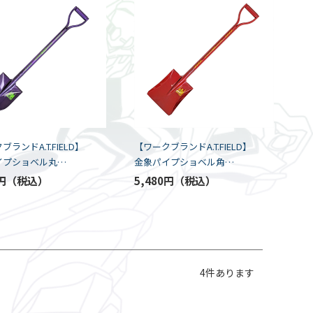
ランドA.T.FIELD】
【ワークブランドA.T.FIELD】
イプショベル丸
金象パイプショベル角
初号機モデル（浅香
（S）/２号機モデル（浅香
円
5,480円
工業）
4
件あります