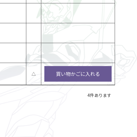
買い物かごに入れる
△
4
件あります