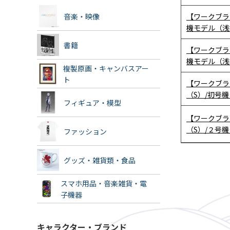
音楽・映像
【ワークブラン
機モデル（浅
書籍
【ワークブラン
機モデル（浅
複製原画・キャンバスアー
ト
【ワークブラン
（S）/初号
フィギュア・模型
【ワークブラン
（S）/２号
ファッション
グッズ・雑貨類・食品
スマホ用品・音楽雑貨・電
子機器
キャラクター・ブランド