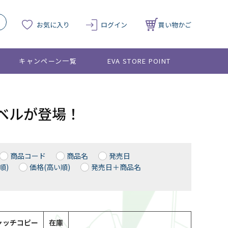
お気に入り
ログイン
買い物かご
キャンペーン一覧
EVA STORE POINT
、ショベルが登場！
商品コード
商品名
発売日
順)
価格(高い順)
発売日＋商品名
ャッチコピー
在庫