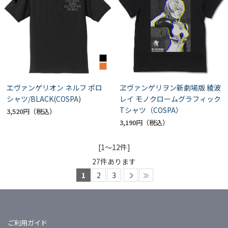
エヴァンゲリオン ネルフ ポロ
ヱヴァンゲリヲン新劇場版 綾波
シャツ/BLACK(COSPA)
レイ モノクロームグラフィック
Tシャツ（COSPA）
3,520円
3,190円
[1～12件]
27
件あります
1
2
3
ご利用ガイド