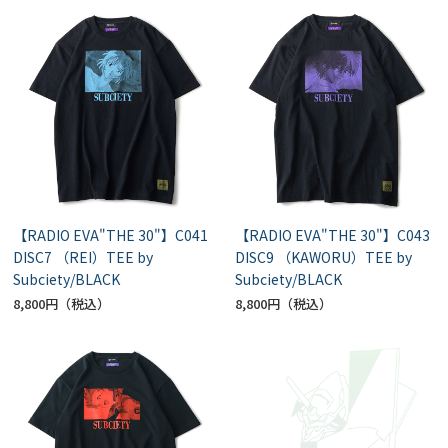
【RADIO EVA"THE 30"】C041
【RADIO EVA"THE 30"】C043
DISC7 （REI）TEE by
DISC9 （KAWORU）TEE by
Subciety/BLACK
Subciety/BLACK
8,800円
8,800円