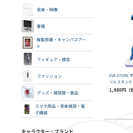
音楽・映像
書籍
複製原画・キャンバスアー
ト
フィギュア・模型
EVA STOR
ファッション
リルスタンド
（EVASTORE 
1,980円
グッズ・雑貨類・食品
ANNIVERSAR
スマホ用品・音楽雑貨・電
子機器
キャラクター・ブランド