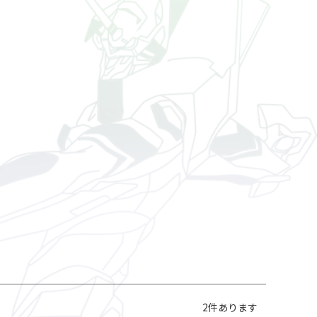
2
件あります