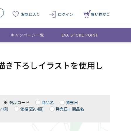
お気に入り
ログイン
買い物かご
キャンペーン一覧
EVA STORE POINT
した、描き下ろしイラストを使用し
商品コード
商品名
発売日
い順)
価格(高い順)
発売日＋商品名