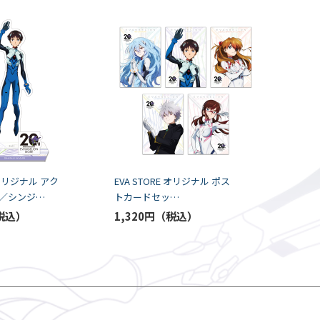
E オリジナル アク
EVA STORE オリジナル ポス
／シンジ
トカードセッ
20th
ト/EVANGELION STORE 20th
1,320円
Y）
ANNIVERSARY