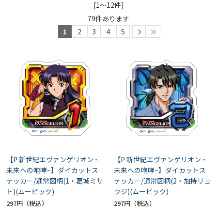
[1～12件]
79
件あります
1
2
3
4
5
【P 新世紀エヴァンゲリオン ~
【P 新世紀エヴァンゲリオン ~
未来への咆哮~】ダイカットス
未来への咆哮~】ダイカットス
テッカー/通常図柄(1・葛城ミサ
テッカー/通常図柄(2・加持リョ
ト)(ムービック)
ウジ)(ムービック)
297円
297円