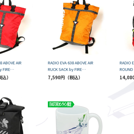
8 ABOVE AIR
RADIO EVA 638 ABOVE AIR
RADIO E
y FIRE
RUCK SACK by FIRE
ROUND 
2y MODEL
FIRST/Mark.09 MODEL
FIRST/
7,590円
14,08