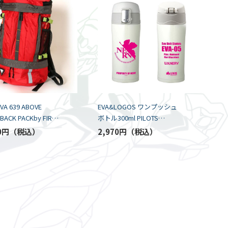
VA 639 ABOVE
EVA&LOGOS ワンプッシュ
BACK PACKby FIRE
ボトル300ml PILOTS
EVA-02y MODEL
ver./EVA-05
0円
2,970円