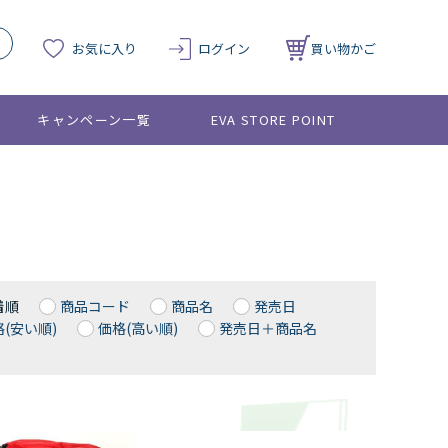
お気に入り
ログイン
買い物かご
キャンペーン一覧
EVA STORE POINT
着順
商品コード
商品名
発売日
(安い順)
価格(高い順)
発売日＋商品名