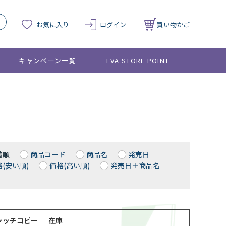
お気に入り
ログイン
買い物かご
キャンペーン一覧
EVA STORE POINT
着順
商品コード
商品名
発売日
(安い順)
価格(高い順)
発売日＋商品名
ャッチコピー
在庫