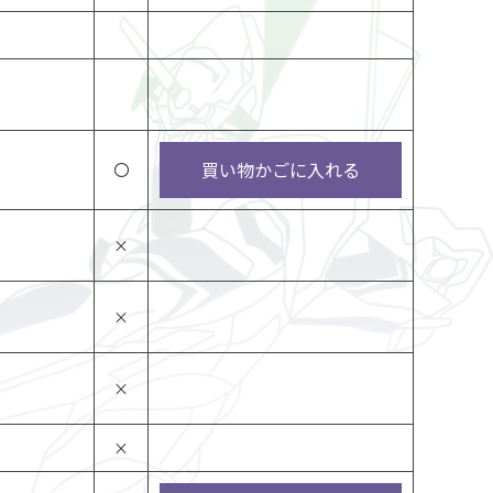
買い物かごに入れる
〇
×
×
×
×