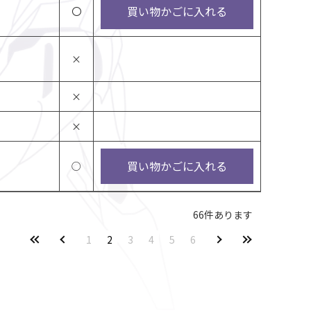
買い物かごに入れる
〇
×
×
×
買い物かごに入れる
○
66
件あります
1
2
3
4
5
6