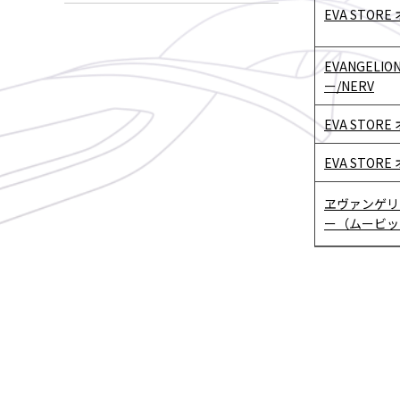
EVA STO
EVANGEL
ー/NERV
EVA STO
EVA STOR
ヱヴァンゲリ
ー（ムービッ