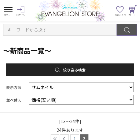
キーワードから探す
～新商品一覧～
絞り込み検索
表示方法
並べ替え
[13～24件]
24
件あります
1
2