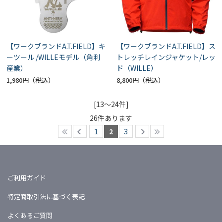
【ワークブランドA.T.FIELD】キ
【ワークブランドA.T.FIELD】ス
ーツール /WILLEモデル（角利
トレッチレインジャケット/レッ
産業）
ド（WILLE）
1,980円
8,800円
[13～24件]
26
件あります
1
2
3
ご利用ガイド
特定商取引法に基づく表記
よくあるご質問