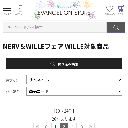
キーワードから探す
NERV＆WILLEフェア WILLE対象商品
絞り込み検索
表示方法
並べ替え
[13～24件]
26
件あります
1
2
3