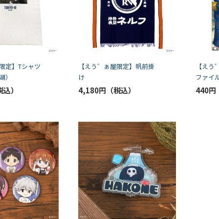
限定】Tシャツ
【えう゛ぁ屋限定】帆前掛
【えう
湖）
け
ファイ
前
4,180円
440円