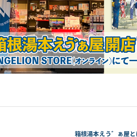
箱根湯本えう゛ぁ屋と