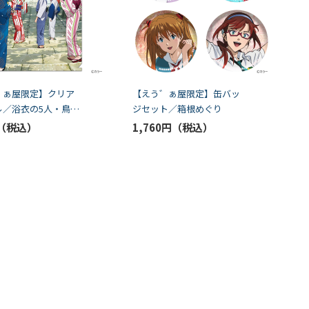
゛ぁ屋限定】クリア
【えう゛ぁ屋限定】缶バッ
ル／浴衣の5人・鳥居
ジセット／箱根めぐり
1,760円