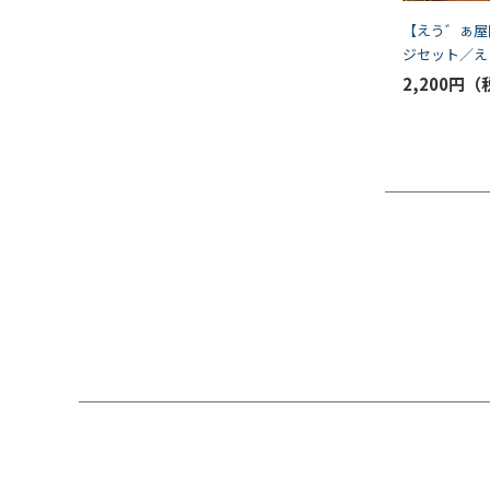
【えう゛ぁ屋
ジセット／え
うこそ（デフ
2,200円