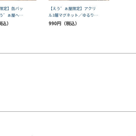
限定】缶バッ
【えう゛ぁ屋限定】アクリ
う゛ぁ屋へよ
ル3層マグネット／ゆるり
ォルメ）
と。
990円