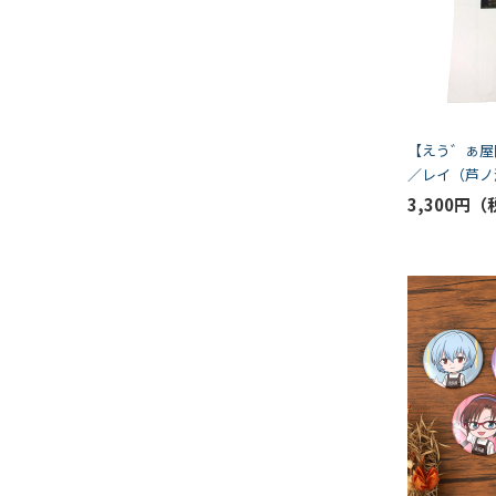
【えう゛ぁ屋
／レイ（芦ノ
3,300円