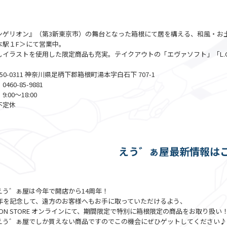
ンゲリオン』（第3新東京市）の舞台となった箱根にて居を構える、和風・お
本駅１F＞にて営業中。
しイラストを使用した限定商品も充実。テイクアウトの「エヴァソフト」「L.C
50-0311 神奈川県足柄下郡箱根町湯本字白石下 707-1
60-85-9881
:00～18:00
不定休
えう゛ぁ屋最新情報は
えう゛ぁ屋は今年で開店から14周年！
周年を記念して、遠方のお客様へもお手に取っていただけるよう、
ELION STORE オンラインにて、期間限定で特別に箱根限定の商品をお取り扱い
えう゛ぁ屋でしか買えない商品ですのでこの機会にぜひゲットしてください♪