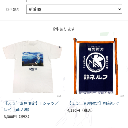
並べ替え
6
件あります
【えう゛ぁ屋限定】Tシャツ／
【えう゛ぁ屋限定】帆前掛け
レイ（芦ノ湖）
4,180円
3,300円