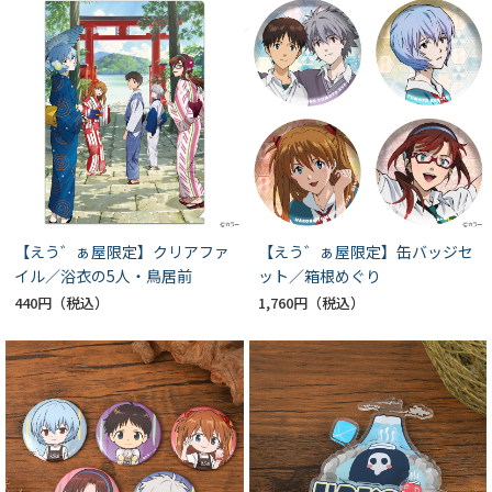
【えう゛ぁ屋限定】クリアファ
【えう゛ぁ屋限定】缶バッジセ
イル／浴衣の5人・鳥居前
ット／箱根めぐり
440円
1,760円