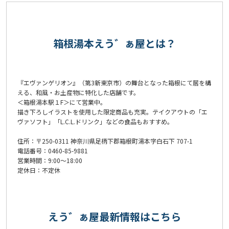
箱根湯本えう゛ぁ屋とは？
『エヴァンゲリオン』（第3新東京市）の舞台となった箱根にて居を構
える、和風・お土産物に特化した店舗です。
＜箱根湯本駅１F＞にて営業中。
描き下ろしイラストを使用した限定商品も充実。テイクアウトの「エ
ヴァソフト」「L.C.L.ドリンク」などの食品もおすすめ。
住所：〒250-0311 神奈川県足柄下郡箱根町湯本字白石下 707-1
電話番号：0460-85-9881
営業時間：9:00～18:00
定休日：不定休
えう゛ぁ屋最新情報はこちら