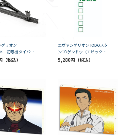
ンゲリオン
エヴァンゲリオンTODOスタ
NK 初号機タイバー
ンプ/ゲンドウ（エピック＆
リリック）
円
5,280円