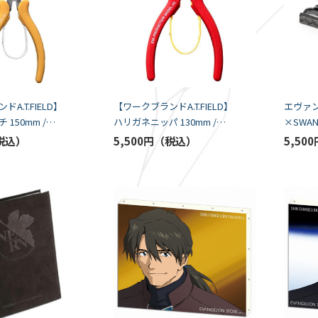
A.T.FIELD】
【ワークブランドA.T.FIELD】
エヴァ
150mm /零
ハリガネニッパ 130mm /２
×SWA
角利産業）
号機モデル（角利産業）
【Bｋ】
5,500円
5,500