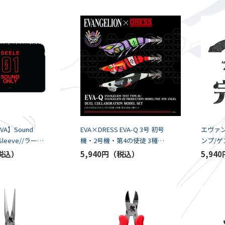
EVA】Sound
EVA×DRESS EVA-Q 3号 初号
エヴァ
機・2号機・第4の使徒 3種セ
ンプ/
ット（ライラクス）
リリッ
5,940円
5,940