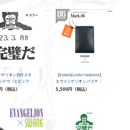
ンゲリオン日付スタ
【EVANGELION×NADAYA】
ゲンドウ（エピック＆
エヴァンゲリオン パスケー
ク）
ス/Mark.06(ネイビー)（ナダ
円
5,500円
ヤ）