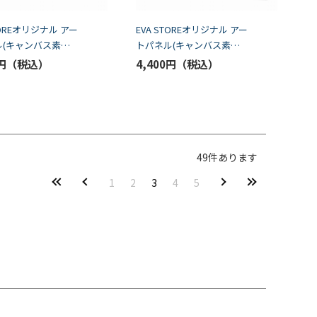
TOREオリジナル アー
EVA STOREオリジナル アー
ル(キャンバス素
トパネル(キャンバス素
N EVANGELION
材)/SHIN EVANGELION
円
4,400円
cters/碇ゲンドウ
Characters/鈴原トウジ
49
件あります
1
2
3
4
5