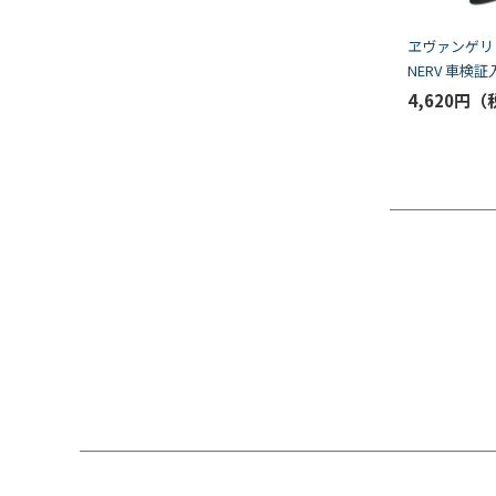
ヱヴァンゲリ
NERV 車検証
4,620円