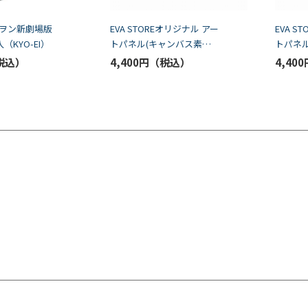
ヲン新劇場版
EVA STOREオリジナル アー
EVA S
入（KYO-EI）
トパネル(キャンバス素
トパネ
材)/SHIN EVANGELION
材)/SHI
4,400円
4,400
Characters/加持リョウジ
Chara