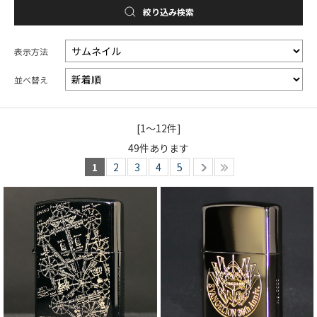
絞り込み検索
表示方法
並べ替え
[1～12件]
49
件あります
1
2
3
4
5