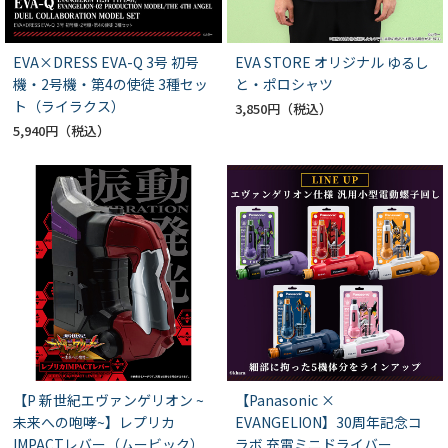
EVA×DRESS EVA-Q 3号 初号
EVA STORE オリジナル ゆるし
機・2号機・第4の使徒 3種セッ
と・ポロシャツ
ト（ライラクス）
3,850円
5,940円
【P 新世紀エヴァンゲリオン ~
【Panasonic ×
未来への咆哮~】レプリカ
EVANGELION】30周年記念コ
IMPACTレバー（ムービック）
ラボ 充電ミニドライバー