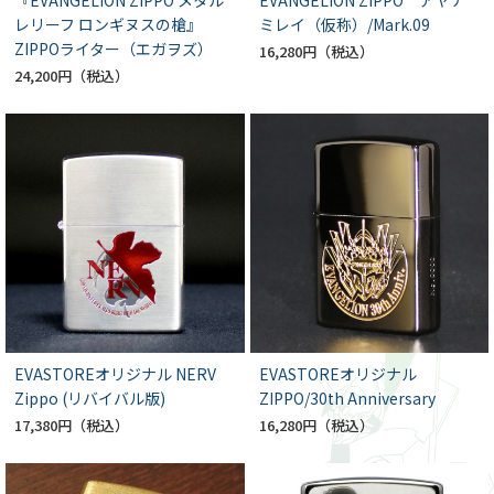
『EVANGELION ZIPPO メタル
EVANGELION ZIPPO アヤナ
レリーフ ロンギヌスの槍』
ミレイ（仮称）/Mark.09
ZIPPOライター（エガヲズ）
16,280円
24,200円
EVASTOREオリジナル NERV
EVASTOREオリジナル
Zippo (リバイバル版)
ZIPPO/30th Anniversary
17,380円
16,280円