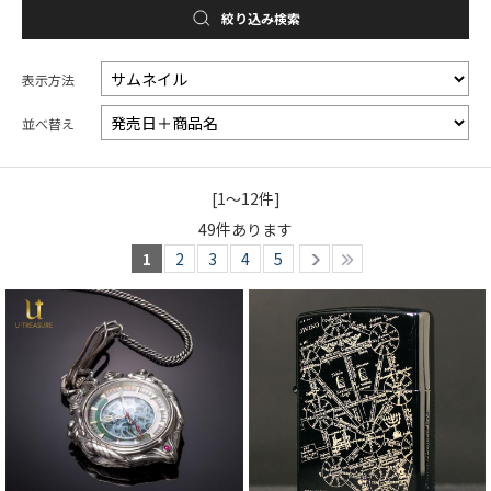
絞り込み検索
表示方法
並べ替え
[1～12件]
49
件あります
1
2
3
4
5