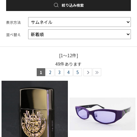
絞り込み検索
表示方法
並べ替え
[1～12件]
49
件あります
1
2
3
4
5