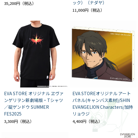
ック）（ナダヤ）
35,200円
11,000円
EVA STORE オリジナル ヱヴァ
EVA STOREオリジナル アート
ンゲリヲン新劇場版・Tシャツ
パネル(キャンバス素材)/SHIN
／碇ゲンドウ SUMMER
EVANGELION Characters/加持
FES2025
リョウジ
3,300円
4,400円