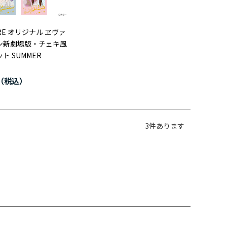
ORE オリジナル ヱヴァ
ン新劇場版・チェキ風
ト SUMMER
3
件あります